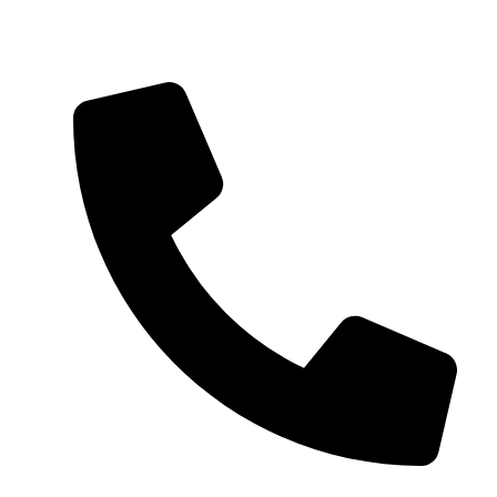
reservation@wharkaresort.com
+91 92115 55149