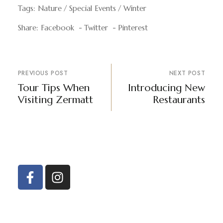
Tags:
Nature
Special Events
Winter
Share:
Facebook
Twitter
Pinterest
PREVIOUS POST
NEXT POST
Tour Tips When
Introducing New
Visiting Zermatt
Restaurants
WelcomHeritage Arka Resort & Spa
About Us
Yoga